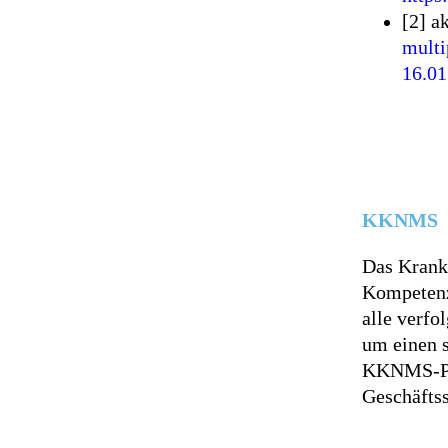
[2] a
multi
16.0
KKNMS
Das Krank
Kompetenz
alle verfo
um einen s
KKNMS-Pro
Geschäftss