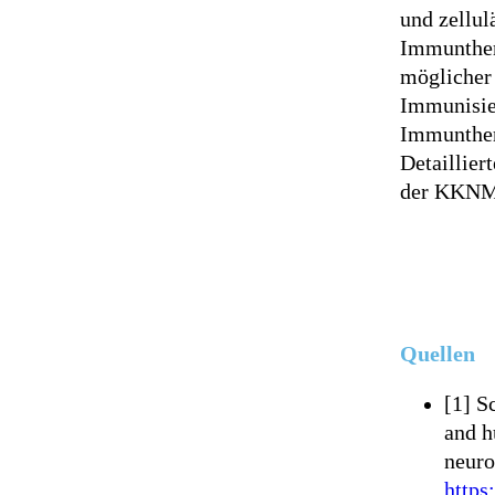
und zellul
Immunther
möglicher 
Immunisier
Immunther
Detaillier
der KKNMS 
Quellen
[1] S
and h
neuro
https