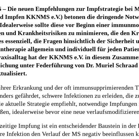
6 – Die neuen Empfehlungen zur Impfstrategie bei Mu
d Impfen KKNMS e.V.) betonen die dringende Notwen
Idealerweise sollte diese vor Beginn einer immunmo
en und Krankheitsrisiken zu minimieren, die den Kr
 es essenziell, die Fragen hinsichtlich der Sicher
therapie allgemein und individuell für jeden Patien
raxisalltag hat der KKNMS e.V. in diesem Zusamme
lichung unter Federführung von Dr. Muriel Schraa
tualisiert.
ihrer Erkrankung und der oft immunsupprimierenden Th
ders gefährdet, schwere Infektionen zu erleiden, die
e aktuelle Strategie empfiehlt, notwendige Impfungen 
ßen, idealerweise bevor eine neue verlaufsmodifizier
zeitige Impfung ist ein entscheidender Baustein in der
e Infektion den Verlauf der MS negativ beeinflussen 