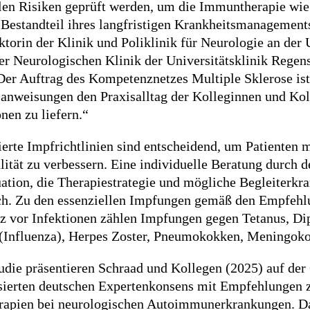
len Risiken geprüft werden, um die Immuntherapie wie
 Bestandteil ihres langfristigen Krankheitsmanagements 
ktorin der Klinik und Poliklinik für Neurologie an der 
der Neurologischen Klinik der Universitätsklinik Reg
Der Auftrag des Kompetenznetzes Multiple Sklerose is
nweisungen den Praxisalltag der Kolleginnen und Koll
nen zu liefern.“
ierte Impfrichtlinien sind entscheidend, um Patienten 
ität zu verbessern. Eine individuelle Beratung durch 
ation, die Therapiestrategie und mögliche Begleiterkra
ich. Zu den essenziellen Impfungen gemäß den Empfe
 vor Infektionen zählen Impfungen gegen Tetanus, Diph
 (Influenza), Herpes Zoster, Pneumokokken, Meningo
tudie präsentieren Schraad und Kollegen (2025) auf der
sierten deutschen Expertenkonsens mit Empfehlungen 
apien bei neurologischen Autoimmunerkrankungen. Da