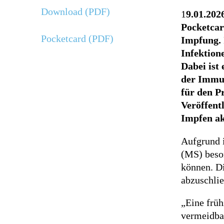
Download (PDF)
1
9.01.202
Pocketcar
Pocketcard (PDF)
Impfung. 
Infektion
Dabei ist
der Immun
für den P
Veröffent
Impfen ak
Aufgrund 
(MS) beson
können. Di
abzuschlie
„Eine früh
vermeidbar