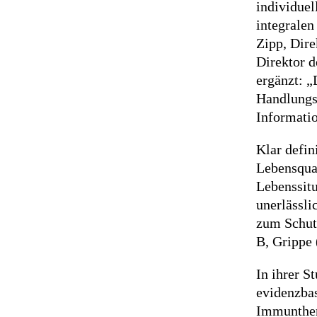
individuel
integralen
Zipp, Dire
Direktor 
ergänzt: „
Handlungsa
Informatio
Klar defin
Lebensqual
Lebenssitu
unerlässl
zum Schutz
B, Grippe
In ihrer S
evidenzba
Immunther