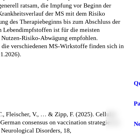
 generell ratsam, die Impfung vor Beginn der
Krankheitsverlauf der MS mit dem Risiko
erung des Therapiebeginns bis zum Abschluss der
 Lebendimpfstoffen ist für die meisten
en Nutzen-Risiko-Abwägung empfohlen.
 die verschiedenen MS-Wirkstoffe finden sich in
1.2026).
Q
P
, Fleischer, V., … & Zipp, F. (2025). Cellular
erman consensus on vaccination strategies in
Ne
Neurological Disorders, 18,