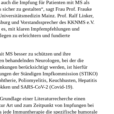
 auch die Impfung für Patienten mit MS als
sicher zu gestalten“, sagt Frau Prof. Frauke
Universitätsmedizin Mainz. Prof. Ralf Linker,
ensburg und Vorstandssprecher des KKNMS e.V.
t es, mit klaren Impfempfehlungen und
egen zu erleichtern und fundierte
mit MS besser zu schützen und ihre
den behandelnden Neurologen, bei der die
nkungen berücksichtigt werden, ist hierfür
hlungen der Ständigen Impfkommission (STIKO)
therie, Poliomyelitis, Keuchhusten, Hepatitis
kokken und SARS-CoV-2 (Covid-19).
 Grundlage einer Literaturrecherche einen
zur Art und zum Zeitpunkt von Impfungen bei
 jede Immuntherapie die spezifische humorale