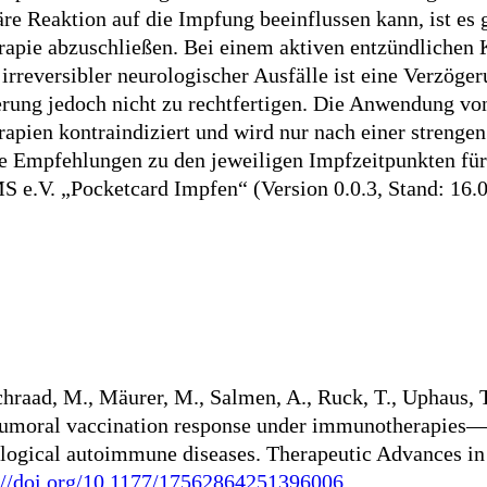
äre Reaktion auf die Impfung beeinflussen kann, ist es
apie abzuschließen. Bei einem aktiven entzündlichen 
irreversibler neurologischer Ausfälle ist eine Verzög
ung jedoch nicht zu rechtfertigen. Die Anwendung von
apien kontraindiziert und wird nur nach einer streng
te Empfehlungen zu den jeweiligen Impfzeitpunkten für
e.V. „Pocketcard Impfen“ (Version 0.0.3, Stand: 16.0
chraad, M., Mäurer, M., Salmen, A., Ruck, T., Uphaus, T.
umoral vaccination response under immunotherapies—G
logical autoimmune diseases. Therapeutic Advances in 
://doi.org/10.1177/17562864251396006