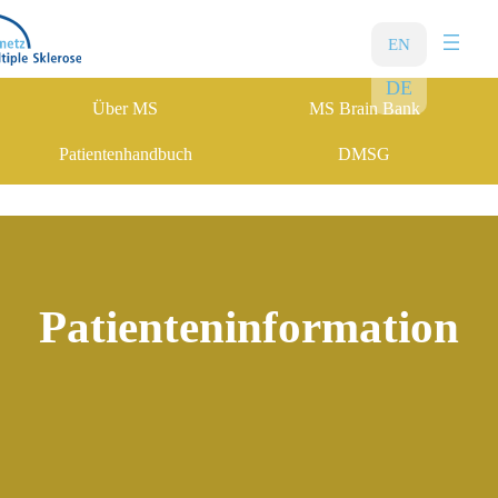
Zum
Inhalt
EN
springen
DE
Über MS
MS Brain Bank
Patientenhandbuch
DMSG
Patienten­information