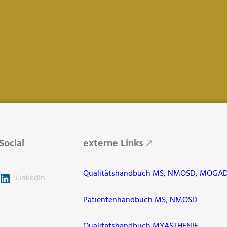
Social
externe Links
Qualitätshandbuch MS, NMOSD, MOGA
LinkedIn
Patientenhandbuch MS, NMOSD
Qualitätshandbuch MYASTHENIE