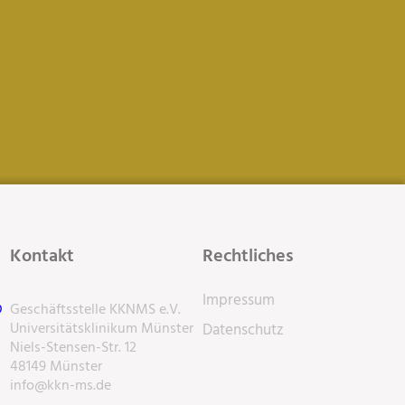
Kontakt
Rechtliches
Impressum
D
Geschäftsstelle KKNMS e.V.
Universitätsklinikum Münster
Datenschutz
Niels-Stensen-Str. 12
48149 Münster
info@kkn-ms.de