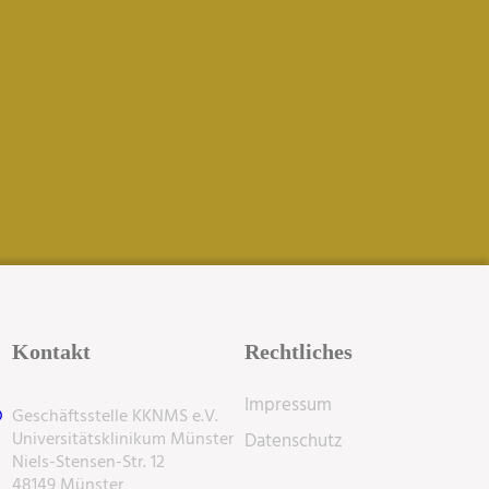
Kontakt
Rechtliches
Impressum
D
Geschäftsstelle KKNMS e.V.
Universitätsklinikum Münster
Datenschutz
Niels-Stensen-Str. 12
48149 Münster