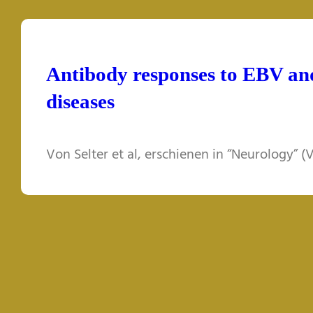
Antibody responses to EBV an
diseases
Von Selter et al, erschienen in “Neurology” (Vo