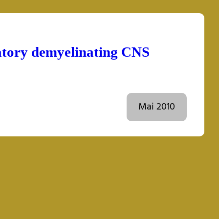
atory demyelinating CNS
Mai 2010