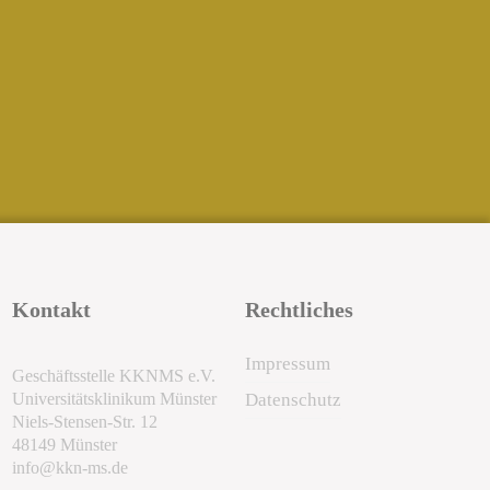
Kontakt
Rechtliches
Impressum
Geschäftsstelle KKNMS e.V.
Universitätsklinikum Münster
Datenschutz
Niels-Stensen-Str. 12
48149 Münster
info@kkn-ms.de