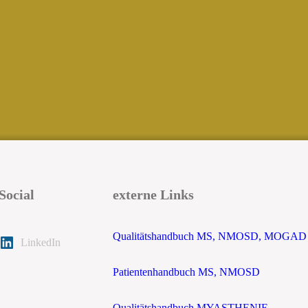
Social
externe Links
Qualitätshandbuch MS, NMOSD, MOGAD
LinkedIn
Patientenhandbuch MS, NMOSD
Qualitätshandbuch MYASTHENIE