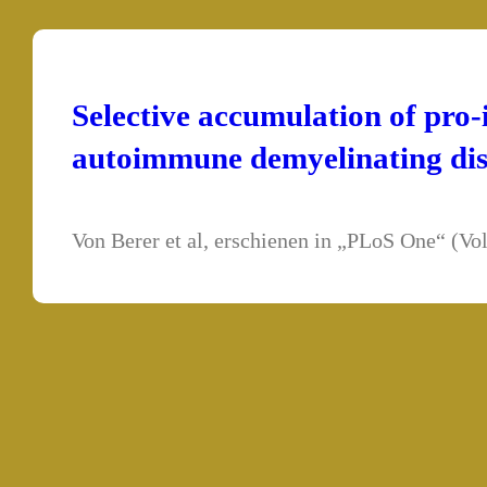
Selective accumulation of pro-i
autoimmune demyelinating dis
Von Berer et al, erschienen in „PLoS One“ (Vol