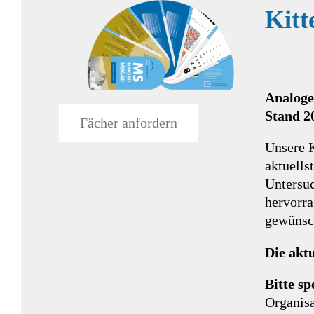
Kitt
Analoge
Stand 2
Fächer anfordern
Unsere K
aktuells
Untersuc
hervorra
gewünsc
Die aktu
Bitte sp
Organisa