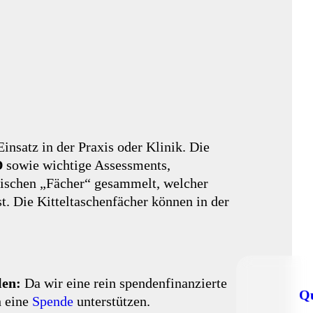
Einsatz in der Praxis oder Klinik. Die
D
sowie wichtige Assessments,
tischen „Fächer“ gesammelt, welcher
t. Die Kitteltaschenfächer können in der
len:
Da wir eine rein spendenfinanzierte
Q
h eine
Spende
unterstützen.