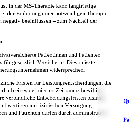
lust in der MS-Therapie kann langfristige
ei der Einleitung einer notwendigen Therapie
n negativ beeinflussen – zum Nachteil der
n
rivatversicherte Patientinnen und Patienten
s für gesetzlich Versicherte. Dies müsste
icherungsunternehmen widersprechen.
zliche Fristen für Leistungsentscheidungen, die
erhalb eines definierten Zeitraums bewilligt
e verbindliche Entscheidungsfristen bislang
Q
leichwertigen medizinischen Versorgung
nen und Patienten dürfen durch administrative
P