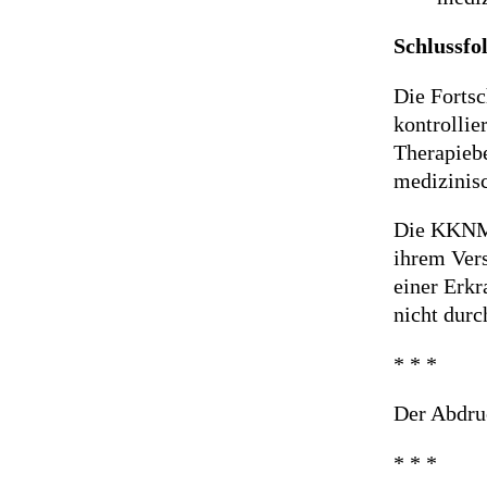
Schlussfo
Die Fortsc
kontrollie
Therapiebe
medizinisc
Die KKNMS
ihrem Vers
einer Erkr
nicht durc
* * *
Der Abdruc
* * *