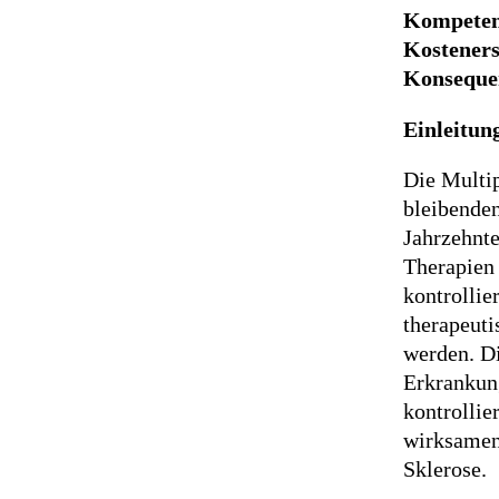
Kompetenz
Kosteners
Konsequen
Einleitun
Die Multip
bleibenden
Jahrzehnte
Therapien
kontrollie
therapeuti
werden. D
Erkrankung
kontrollie
wirksamen 
Sklerose.