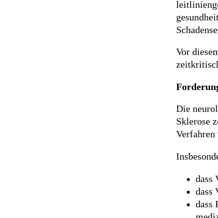
leitlinien
gesundhei
Schadense
Vor diese
zeitkritis
Forderun
Die neurol
Sklerose z
Verfahren 
Insbesonde
dass 
dass 
dass 
mediz