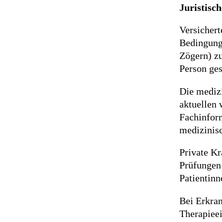
Juristisc
Versicher
Bedingunge
Zögern) zu
Person ges
Die medizi
aktuellen 
Fachinform
medizinis
Private Kr
Prüfungen 
Patientinn
Bei Erkran
Therapiee