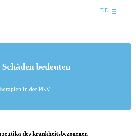
DE
he Schäden bedeuten
Therapien in der PKV
apeutika des krankheitsbezogenen