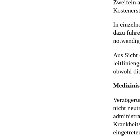
Zweifeln a
Kostenerst
In einzel
dazu führe
notwendige
Aus Sicht 
leitlinien
obwohl die
Medizini
Verzögerun
nicht neut
administra
Krankheits
eingetrete