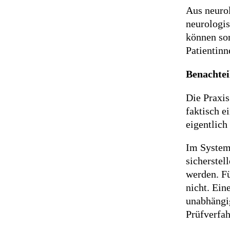
Aus neurol
neurologis
können som
Patientinn
Benachtei
Die Praxis
faktisch e
eigentlich
Im System 
sicherstel
werden. Fü
nicht. Ein
unabhängig
Prüfverfah