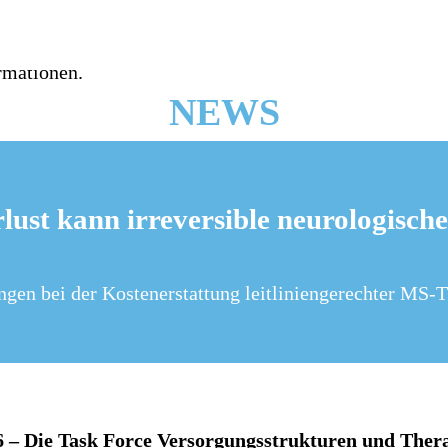
NEWS
rlust kann irreversible neurologisc
gen bei der Kostenerstattung leitliniengerechter MS-
6 – Die Task Force Versorgungsstrukturen und Ther